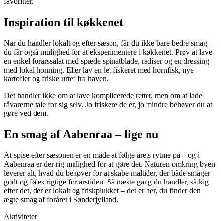
favoritter.
Inspiration til køkkenet
Når du handler lokalt og efter sæson, får du ikke bare bedre smag –
du får også mulighed for at eksperimentere i køkkenet. Prøv at lave
en enkel forårssalat med spæde spinatblade, radiser og en dressing
med lokal honning. Eller lav en let fiskeret med hornfisk, nye
kartofler og friske urter fra haven.
Det handler ikke om at lave komplicerede retter, men om at lade
råvarerne tale for sig selv. Jo friskere de er, jo mindre behøver du at
gøre ved dem.
En smag af Aabenraa – lige nu
At spise efter sæsonen er en måde at følge årets rytme på – og i
Aabenraa er der rig mulighed for at gøre det. Naturen omkring byen
leverer alt, hvad du behøver for at skabe måltider, der både smager
godt og føles rigtige for årstiden. Så næste gang du handler, så kig
efter det, der er lokalt og friskplukket – det er her, du finder den
ægte smag af foråret i Sønderjylland.
Aktiviteter