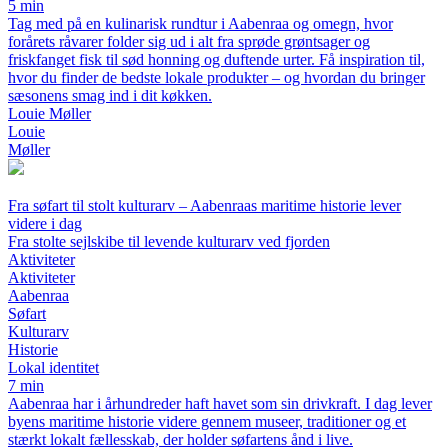
5 min
Tag med på en kulinarisk rundtur i Aabenraa og omegn, hvor
forårets råvarer folder sig ud i alt fra sprøde grøntsager og
friskfanget fisk til sød honning og duftende urter. Få inspiration til,
hvor du finder de bedste lokale produkter – og hvordan du bringer
sæsonens smag ind i dit køkken.
Louie Møller
Louie
Møller
Fra søfart til stolt kulturarv – Aabenraas maritime historie lever
videre i dag
Fra stolte sejlskibe til levende kulturarv ved fjorden
Aktiviteter
Aktiviteter
Aabenraa
Søfart
Kulturarv
Historie
Lokal identitet
7 min
Aabenraa har i århundreder haft havet som sin drivkraft. I dag lever
byens maritime historie videre gennem museer, traditioner og et
stærkt lokalt fællesskab, der holder søfartens ånd i live.