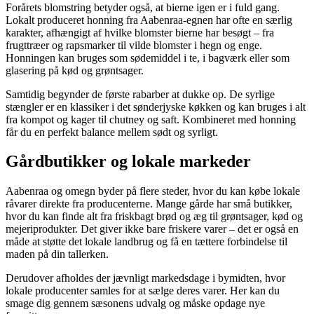
Forårets blomstring betyder også, at bierne igen er i fuld gang.
Lokalt produceret honning fra Aabenraa-egnen har ofte en særlig
karakter, afhængigt af hvilke blomster bierne har besøgt – fra
frugttræer og rapsmarker til vilde blomster i hegn og enge.
Honningen kan bruges som sødemiddel i te, i bagværk eller som
glasering på kød og grøntsager.
Samtidig begynder de første rabarber at dukke op. De syrlige
stængler er en klassiker i det sønderjyske køkken og kan bruges i alt
fra kompot og kager til chutney og saft. Kombineret med honning
får du en perfekt balance mellem sødt og syrligt.
Gårdbutikker og lokale markeder
Aabenraa og omegn byder på flere steder, hvor du kan købe lokale
råvarer direkte fra producenterne. Mange gårde har små butikker,
hvor du kan finde alt fra friskbagt brød og æg til grøntsager, kød og
mejeriprodukter. Det giver ikke bare friskere varer – det er også en
måde at støtte det lokale landbrug og få en tættere forbindelse til
maden på din tallerken.
Derudover afholdes der jævnligt markedsdage i bymidten, hvor
lokale producenter samles for at sælge deres varer. Her kan du
smage dig gennem sæsonens udvalg og måske opdage nye