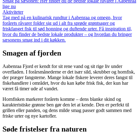
Smag på sæsonen: Her finder du de bedste lokale råvarer i Aabenraa
lige nu
Aktiviteter
Tag med på en kulinarisk rundtur i Aabenraa og omegn, hvor
forårets råvarer folder sig ud i alt fra sprøde grøntsager og
friskfanget fisk til sød honning og duftende urter. Få inspiration til,
hvor du finder de bedste lokale produkter – og hvordan du bringer
sæsonens smag ind i dit køkken.
Smagen af fjorden
Aabenraa Fjord er kendt for sit rene vand og sit rige liv under
overfladen. I forårsmånederne er det især sild, skrubber og hornfisk,
der præger fangsterne. Mange lokale fiskere leverer deres fangst til
fiskehandlere i området, hvor du kan købe frisk fisk, der kun har
været få timer ude af vandet.
Hornfisken markerer forårets komme – dens blanke skind og
karakteristiske grønne ben gør den let at kende. Den er perfekt til
grillen eller panden, og dens milde smag passer godt sammen med
friske urter og nye kartofler.
Søde fristelser fra naturen