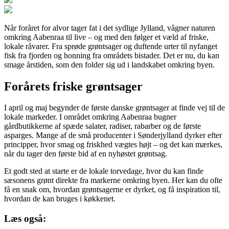
Når foråret for alvor tager fat i det sydlige Jylland, vågner naturen
omkring Aabenraa til live – og med den følger et væld af friske,
lokale råvarer. Fra sprøde grøntsager og duftende urter til nyfanget
fisk fra fjorden og honning fra områdets bistader. Det er nu, du kan
smage årstiden, som den folder sig ud i landskabet omkring byen.
Forårets friske grøntsager
I april og maj begynder de første danske grøntsager at finde vej til de
lokale markeder. I området omkring Aabenraa bugner
gårdbutikkerne af spæde salater, radiser, rabarber og de første
asparges. Mange af de små producenter i Sønderjylland dyrker efter
principper, hvor smag og friskhed vægtes højt – og det kan mærkes,
når du tager den første bid af en nyhøstet grøntsag.
Et godt sted at starte er de lokale torvedage, hvor du kan finde
sæsonens grønt direkte fra markerne omkring byen. Her kan du ofte
få en snak om, hvordan grøntsagerne er dyrket, og få inspiration til,
hvordan de kan bruges i køkkenet.
Læs også: