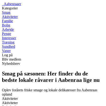
_
Aabenraaer
Kategorier
Smag
Aktiviteter
Familie
Bolig
Arbejde
Penge
Interesser
Træning
Sundhed
Vaner
Log på
Bliv medlem
Nyhedsbrev
Smag på sæsonen: Her finder du de
bedste lokale råvarer i Aabenraa lige nu
Oplev forårets friske smage og lokale delikatesser fra Aabenraas
opland
Aktiviteter
Aktiviteter