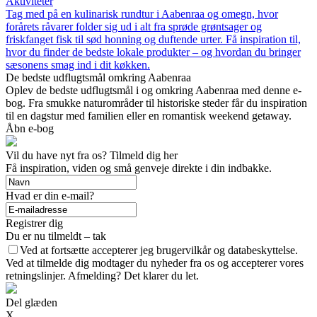
Aktiviteter
Tag med på en kulinarisk rundtur i Aabenraa og omegn, hvor
forårets råvarer folder sig ud i alt fra sprøde grøntsager og
friskfanget fisk til sød honning og duftende urter. Få inspiration til,
hvor du finder de bedste lokale produkter – og hvordan du bringer
sæsonens smag ind i dit køkken.
De bedste udflugtsmål omkring Aabenraa
Oplev de bedste udflugtsmål i og omkring Aabenraa med denne e-
bog. Fra smukke naturområder til historiske steder får du inspiration
til en dagstur med familien eller en romantisk weekend getaway.
Åbn e-bog
Vil du have nyt fra os? Tilmeld dig her
Få inspiration, viden og små genveje direkte i din indbakke.
Hvad er din e-mail?
Registrer dig
Du er nu tilmeldt – tak
Ved at fortsætte accepterer jeg brugervilkår og databeskyttelse.
Ved at tilmelde dig modtager du nyheder fra os og accepterer vores
retningslinjer. Afmelding? Det klarer du let.
Del glæden
X