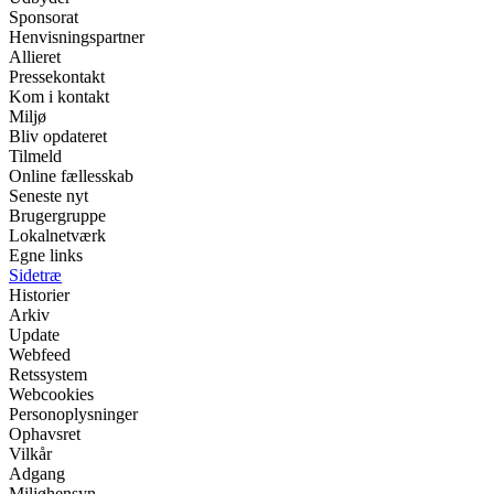
Sponsorat
Henvisningspartner
Allieret
Pressekontakt
Kom i kontakt
Miljø
Bliv opdateret
Tilmeld
Online fællesskab
Seneste nyt
Brugergruppe
Lokalnetværk
Egne links
Sidetræ
Historier
Arkiv
Update
Webfeed
Retssystem
Webcookies
Personoplysninger
Ophavsret
Vilkår
Adgang
Miljøhensyn