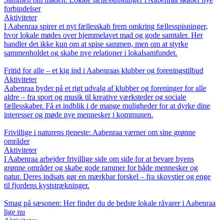
forbindelser
Aktiviteter
I Aabenraa spirer et nyt fællesskab frem omkring fællesspisninger,
hvor lokale mødes over hjemmelavet mad og gode samtaler. Her
handler det ikke kun om at spise sammen, men om at styrke
sammenholdet og skabe nye relationer i lokalsamfundet.
Fritid for alle – et kig ind i Aabenraas klubber og foreningstilbud
Aktiviteter
Aabenraa byder på et rigt udvalg af klubber og foreninger for alle
aldre – fra sport og musik til kreative værksteder og sociale
fællesskaber. Få et indblik i de mange muligheder for at dyrke dine
interesser og møde nye mennesker i kommunen.
Frivillige i naturens tjeneste: Aabenraa værner om sine grønne
områder
Aktiviteter
I Aabenraa arbejder frivillige side om side for at bevare byens
grønne områder og skabe gode rammer for både mennesker og
natur. Deres indsats gør en mærkbar forskel – fra skovstier og enge
til fjordens kyststrækninger.
Smag på sæsonen: Her finder du de bedste lokale råvarer i Aabenraa
lige nu