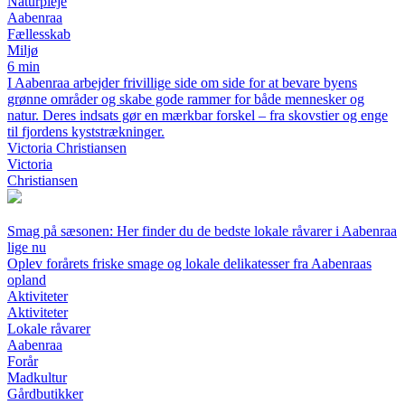
Naturpleje
Aabenraa
Fællesskab
Miljø
6 min
I Aabenraa arbejder frivillige side om side for at bevare byens
grønne områder og skabe gode rammer for både mennesker og
natur. Deres indsats gør en mærkbar forskel – fra skovstier og enge
til fjordens kyststrækninger.
Victoria Christiansen
Victoria
Christiansen
Smag på sæsonen: Her finder du de bedste lokale råvarer i Aabenraa
lige nu
Oplev forårets friske smage og lokale delikatesser fra Aabenraas
opland
Aktiviteter
Aktiviteter
Lokale råvarer
Aabenraa
Forår
Madkultur
Gårdbutikker