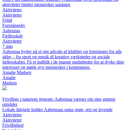
aktiviteter binder mennesker sammen
Aktiviteter
Aktiviteter
Fritid
Foreningsliv
Aabenraa
Fællesskab
Aktiviteter
7 min
Aabenraa byder på et rigt udvalg af klubber og foreninger for alle
aldre – fra sport og musik til kreative værksteder og sociale
fællesskaber. Få et indblik i de mange muligheder for at dyrke dine
interesser og møde nye mennesker i kommunen.
Amalie Madsen
Amalie
Madsen
Frivillige i naturens tjeneste: Aabenraa værner om sine grønne
områder
Lokale ildsjæle holder Aabenraas natur grøn, ren og levende
Aktiviteter
Aktiviteter
Frivillighed