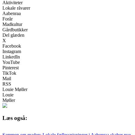
Aktiviteter
Lokale råvarer
Aabenraa
Forår
Madkultur
Gårdbutikker
Del glæden
X
Facebook
Instagram
LinkedIn
YouTube
Pinterest
TikTok
Mail
RSS
Louie Møller
Louie
Møller
Læs også:
Sammen om maden: Lokale fællesspisninger i Aabenraa skaber nye