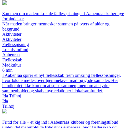
Sammen om maden: Lokale fællesspisninger i Aabenraa skaber nye
forbindelser
Når maden bringer mennesker sammen på tværs af alder og
baggrund
Aktiviteter
Aktiviteter
Fællesspisning
Lokalsamfund
Aabenraa
Fællesskab
Madkultur
6 min
I Aabenraa spirer et nyt fællesskab frem omkring fællesspisninger,
hvor lokale mødes over hjemmelavet mad og gode samtaler. Her
handler det ikke kun om at spise sammen, men om at styrke
sammenholdet og skabe nye relationer i lokalsamfundet.
Ida Trilhøj
Ida
Trilhøj
Fritid for alle – et kig ind i Aabenraas klubber og foreningstilbud
Oplev det mangfoldige fritidsliv i Aabenraa, hvor fællesskab og