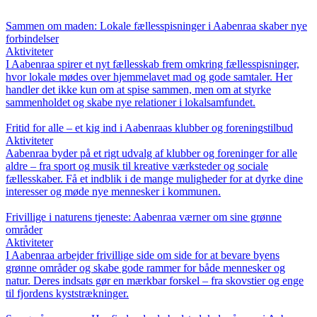
Sammen om maden: Lokale fællesspisninger i Aabenraa skaber nye
forbindelser
Aktiviteter
I Aabenraa spirer et nyt fællesskab frem omkring fællesspisninger,
hvor lokale mødes over hjemmelavet mad og gode samtaler. Her
handler det ikke kun om at spise sammen, men om at styrke
sammenholdet og skabe nye relationer i lokalsamfundet.
Fritid for alle – et kig ind i Aabenraas klubber og foreningstilbud
Aktiviteter
Aabenraa byder på et rigt udvalg af klubber og foreninger for alle
aldre – fra sport og musik til kreative værksteder og sociale
fællesskaber. Få et indblik i de mange muligheder for at dyrke dine
interesser og møde nye mennesker i kommunen.
Frivillige i naturens tjeneste: Aabenraa værner om sine grønne
områder
Aktiviteter
I Aabenraa arbejder frivillige side om side for at bevare byens
grønne områder og skabe gode rammer for både mennesker og
natur. Deres indsats gør en mærkbar forskel – fra skovstier og enge
til fjordens kyststrækninger.