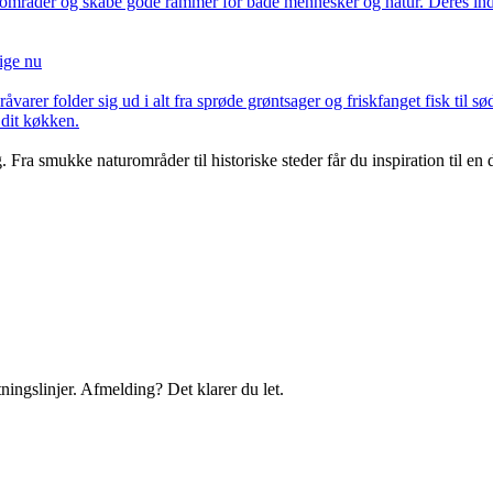
e områder og skabe gode rammer for både mennesker og natur. Deres inds
ige nu
arer folder sig ud i alt fra sprøde grøntsager og friskfanget fisk til sød
 dit køkken.
ra smukke naturområder til historiske steder får du inspiration til en
ningslinjer. Afmelding? Det klarer du let.