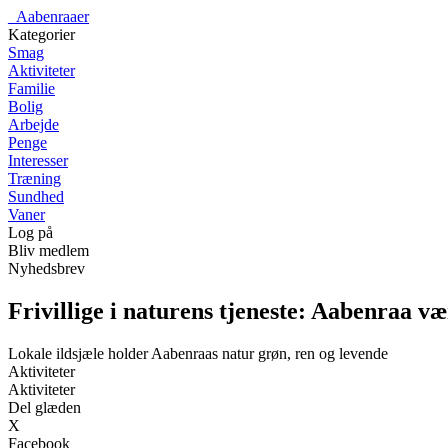
_
Aabenraaer
Kategorier
Smag
Aktiviteter
Familie
Bolig
Arbejde
Penge
Interesser
Træning
Sundhed
Vaner
Log på
Bliv medlem
Nyhedsbrev
Frivillige i naturens tjeneste: Aabenraa 
Lokale ildsjæle holder Aabenraas natur grøn, ren og levende
Aktiviteter
Aktiviteter
Del glæden
X
Facebook