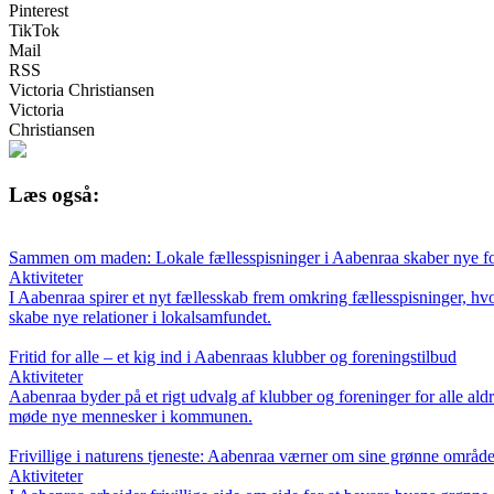
Pinterest
TikTok
Mail
RSS
Victoria Christiansen
Victoria
Christiansen
Læs også:
Sammen om maden: Lokale fællesspisninger i Aabenraa skaber nye fo
Aktiviteter
I Aabenraa spirer et nyt fællesskab frem omkring fællesspisninger, 
skabe nye relationer i lokalsamfundet.
Fritid for alle – et kig ind i Aabenraas klubber og foreningstilbud
Aktiviteter
Aabenraa byder på et rigt udvalg af klubber og foreninger for alle aldr
møde nye mennesker i kommunen.
Frivillige i naturens tjeneste: Aabenraa værner om sine grønne område
Aktiviteter