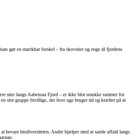
ats gør en mærkbar forskel – fra skovstier og enge til fjordens
nære stier langs Aabenraa Fjord – er ikke blot smukke rammer for
 en stor gruppe frivillige, der hver uge bruger tid og kræfter på at
r at bevare biodiversiteten. Andre hjælper med at samle affald langs
nhænge.