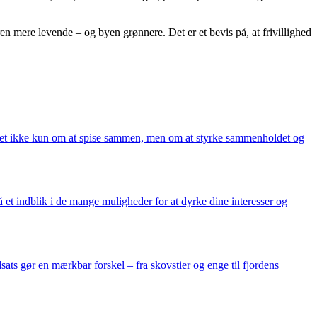
turen mere levende – og byen grønnere. Det er et bevis på, at frivillighed
 det ikke kun om at spise sammen, men om at styrke sammenholdet og
å et indblik i de mange muligheder for at dyrke dine interesser og
ats gør en mærkbar forskel – fra skovstier og enge til fjordens