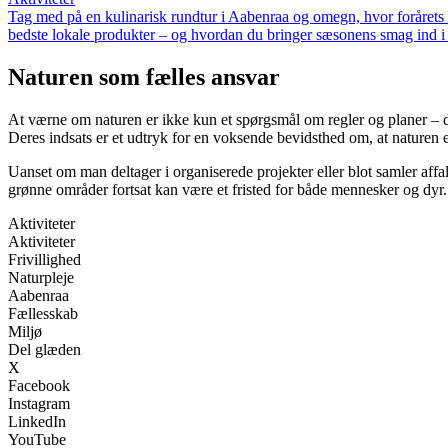
Tag med på en kulinarisk rundtur i Aabenraa og omegn, hvor forårets råv
bedste lokale produkter – og hvordan du bringer sæsonens smag ind i
Naturen som fælles ansvar
At værne om naturen er ikke kun et spørgsmål om regler og planer – de
Deres indsats er et udtryk for en voksende bevidsthed om, at naturen er
Uanset om man deltager i organiserede projekter eller blot samler affald
grønne områder fortsat kan være et fristed for både mennesker og dyr.
Aktiviteter
Aktiviteter
Frivillighed
Naturpleje
Aabenraa
Fællesskab
Miljø
Del glæden
X
Facebook
Instagram
LinkedIn
YouTube