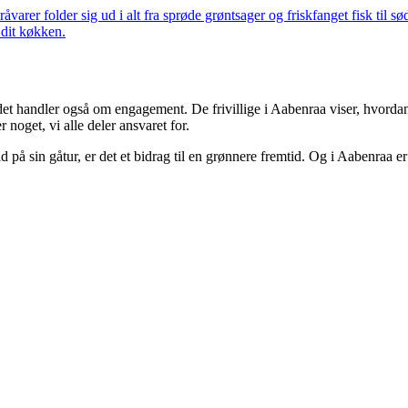
arer folder sig ud i alt fra sprøde grøntsager og friskfanget fisk til sød
 dit køkken.
t handler også om engagement. De frivillige i Aabenraa viser, hvordan 
 noget, vi alle deler ansvaret for.
 på sin gåtur, er det et bidrag til en grønnere fremtid. Og i Aabenraa er d