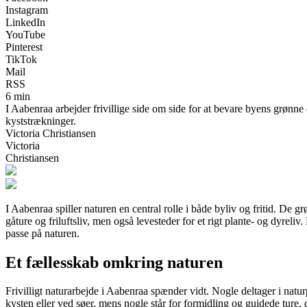
Instagram
LinkedIn
YouTube
Pinterest
TikTok
Mail
RSS
6 min
I Aabenraa arbejder frivillige side om side for at bevare byens grønn
kyststrækninger.
Victoria Christiansen
Victoria
Christiansen
I Aabenraa spiller naturen en central rolle i både byliv og fritid. D
gåture og friluftsliv, men også levesteder for et rigt plante- og dyreli
passe på naturen.
Et fællesskab omkring naturen
Frivilligt naturarbejde i Aabenraa spænder vidt. Nogle deltager i natur
kysten eller ved søer, mens nogle står for formidling og guidede ture