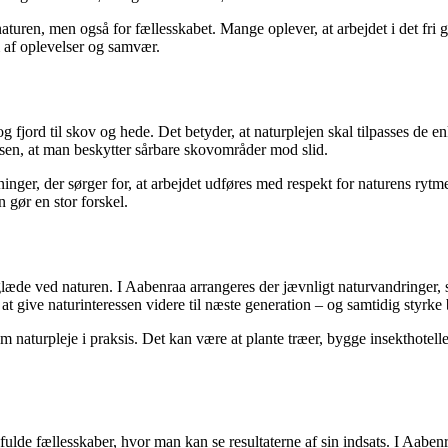
 naturen, men også for fællesskabet. Mange oplever, at arbejdet i det fri
m af oplevelser og samvær.
ord til skov og hede. Det betyder, at naturplejen skal tilpasses de enk
sen, at man beskytter sårbare skovområder mod slid.
ninger, der sørger for, at arbejdet udføres med respekt for naturens rytm
 gør en stor forskel.
glæde ved naturen. I Aabenraa arrangeres der jævnligt naturvandringer, s
at give naturinteressen videre til næste generation – og samtidig styr
om naturpleje i praksis. Det kan være at plante træer, bygge insekthotelle
ulde fællesskaber, hvor man kan se resultaterne af sin indsats. I Aabenra