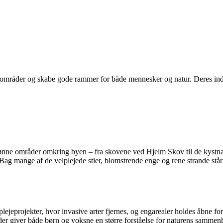
e områder og skabe gode rammer for både mennesker og natur. Deres inds
e grønne områder omkring byen – fra skovene ved Hjelm Skov til de kyst
v. Bag mange af de velplejede stier, blomstrende enge og rene strande står
plejeprojekter, hvor invasive arter fjernes, og engarealer holdes åbne fo
, der giver både børn og voksne en større forståelse for naturens samme