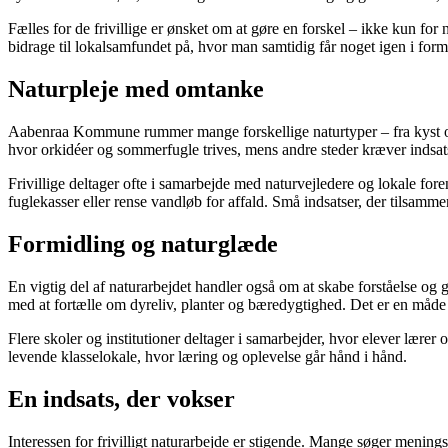
Fælles for de frivillige er ønsket om at gøre en forskel – ikke kun for
bidrage til lokalsamfundet på, hvor man samtidig får noget igen i for
Naturpleje med omtanke
Aabenraa Kommune rummer mange forskellige naturtyper – fra kyst og fj
hvor orkidéer og sommerfugle trives, mens andre steder kræver indsat
Frivillige deltager ofte i samarbejde med naturvejledere og lokale fore
fuglekasser eller rense vandløb for affald. Små indsatser, der tilsammen
Formidling og naturglæde
En vigtig del af naturarbejdet handler også om at skabe forståelse og 
med at fortælle om dyreliv, planter og bæredygtighed. Det er en måde 
Flere skoler og institutioner deltager i samarbejder, hvor elever lærer 
levende klasselokale, hvor læring og oplevelse går hånd i hånd.
En indsats, der vokser
Interessen for frivilligt naturarbejde er stigende. Mange søger meningsf