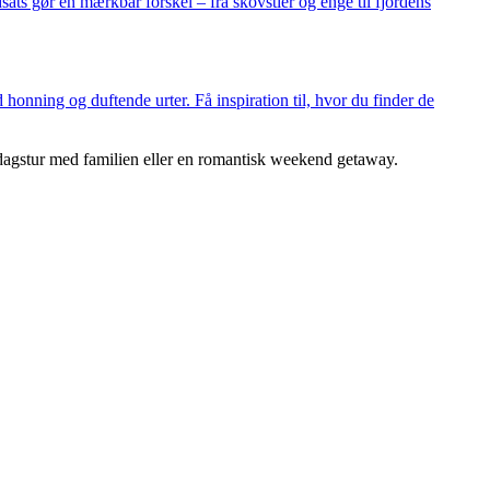
ats gør en mærkbar forskel – fra skovstier og enge til fjordens
 honning og duftende urter. Få inspiration til, hvor du finder de
 dagstur med familien eller en romantisk weekend getaway.