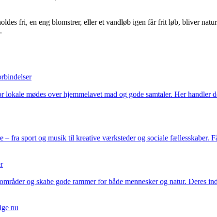
oldes fri, en eng blomstrer, eller et vandløb igen får frit løb, bliver na
.
rbindelser
hvor lokale mødes over hjemmelavet mad og gode samtaler. Her handler
e – fra sport og musik til kreative værksteder og sociale fællesskaber. F
r
e områder og skabe gode rammer for både mennesker og natur. Deres inds
ige nu