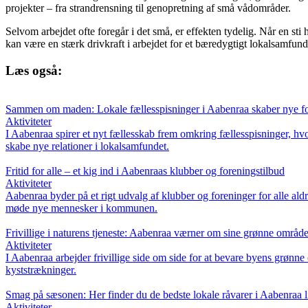
projekter – fra strandrensning til genopretning af små vådområder.
Selvom arbejdet ofte foregår i det små, er effekten tydelig. Når en sti h
kan være en stærk drivkraft i arbejdet for et bæredygtigt lokalsamfund
Læs også:
Sammen om maden: Lokale fællesspisninger i Aabenraa skaber nye fo
Aktiviteter
I Aabenraa spirer et nyt fællesskab frem omkring fællesspisninger, 
skabe nye relationer i lokalsamfundet.
Fritid for alle – et kig ind i Aabenraas klubber og foreningstilbud
Aktiviteter
Aabenraa byder på et rigt udvalg af klubber og foreninger for alle aldr
møde nye mennesker i kommunen.
Frivillige i naturens tjeneste: Aabenraa værner om sine grønne område
Aktiviteter
I Aabenraa arbejder frivillige side om side for at bevare byens grønn
kyststrækninger.
Smag på sæsonen: Her finder du de bedste lokale råvarer i Aabenraa l
Aktiviteter