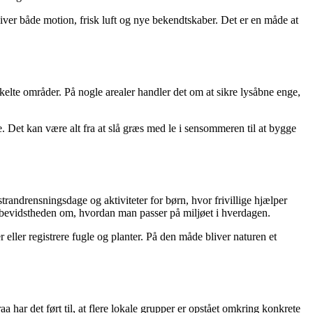
 giver både motion, frisk luft og nye bekendtskaber. Det er en måde at
elte områder. På nogle arealer handler det om at sikre lysåbne enge,
e. Det kan være alt fra at slå græs med le i sensommeren til at bygge
trandrensningsdage og aktiviteter for børn, hvor frivillige hjælper
ke bevidstheden om, hvordan man passer på miljøet i hverdagen.
r eller registrere fugle og planter. På den måde bliver naturen et
a har det ført til, at flere lokale grupper er opstået omkring konkrete