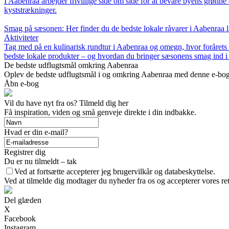
I Aabenraa arbejder frivillige side om side for at bevare byens grønn
kyststrækninger.
Smag på sæsonen: Her finder du de bedste lokale råvarer i Aabenraa l
Aktiviteter
Tag med på en kulinarisk rundtur i Aabenraa og omegn, hvor forårets råv
bedste lokale produkter – og hvordan du bringer sæsonens smag ind i
De bedste udflugtsmål omkring Aabenraa
Oplev de bedste udflugtsmål i og omkring Aabenraa med denne e-bog. F
Åbn e-bog
Vil du have nyt fra os? Tilmeld dig her
Få inspiration, viden og små genveje direkte i din indbakke.
Hvad er din e-mail?
Registrer dig
Du er nu tilmeldt – tak
Ved at fortsætte accepterer jeg brugervilkår og databeskyttelse.
Ved at tilmelde dig modtager du nyheder fra os og accepterer vores ret
Del glæden
X
Facebook
Instagram